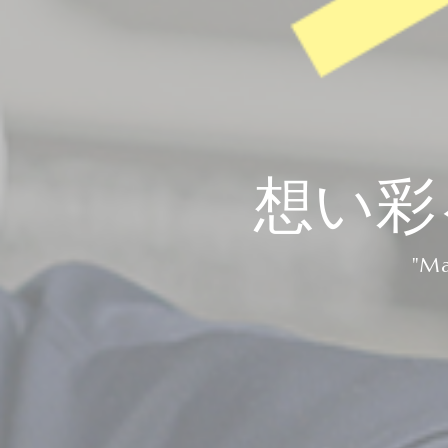
想い彩
"Ma