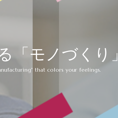
る
「モノづくり
nufacturing" that colors your feelings.