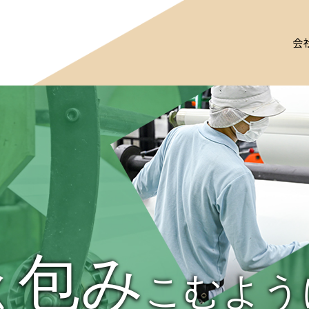
会
包み
く
こむよう