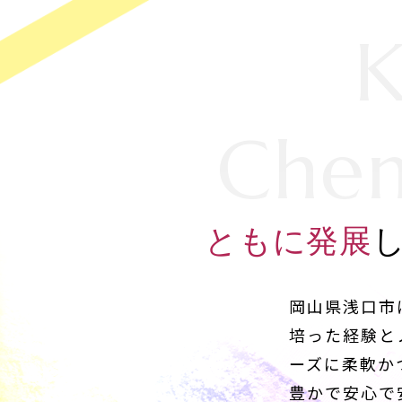
Chem
ともに発展
岡山県浅口市
培った経験と
ーズに柔軟か
豊かで安心で