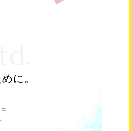
td.
ために。
のニ
、