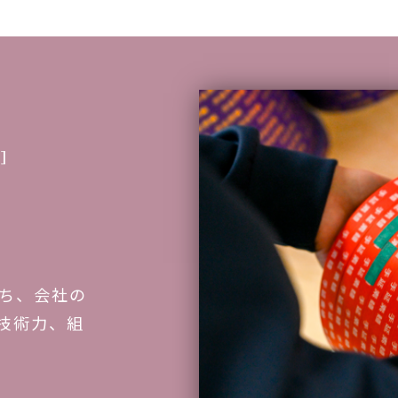
]
ち、会社の
技術力、組