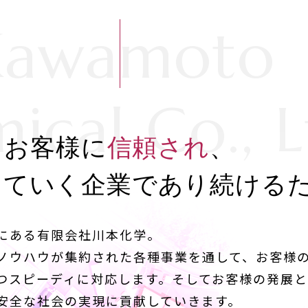
Kawamoto
ical Co., L
お客様に
信頼され
、
していく企業であり続ける
にある有限会社川本化学。
ノウハウが集約された各種事業を通して、お客様
つスピーディに対応します。そしてお客様の発展と
安全な社会の実現に貢献していきます。