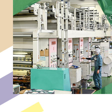
安
培った実績